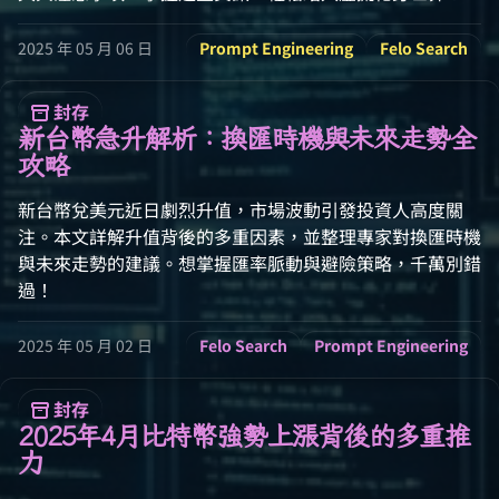
2025 年 05 月 06 日
Prompt Engineering
Felo Search
封存
新台幣急升解析：換匯時機與未來走勢全
攻略
新台幣兌美元近日劇烈升值，市場波動引發投資人高度關
注。本文詳解升值背後的多重因素，並整理專家對換匯時機
與未來走勢的建議。想掌握匯率脈動與避險策略，千萬別錯
過！
2025 年 05 月 02 日
Felo Search
Prompt Engineering
封存
2025年4月比特幣強勢上漲背後的多重推
力