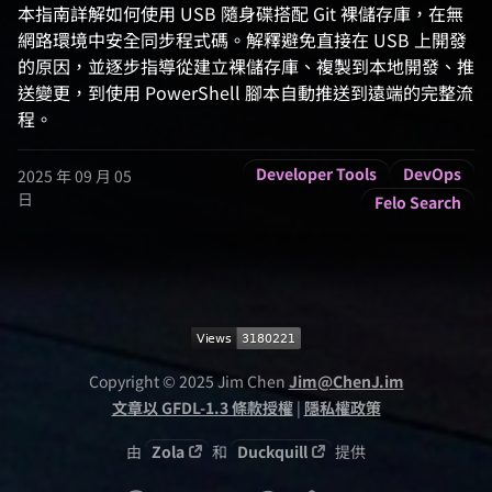
本指南詳解如何使用 USB 隨身碟搭配 Git 裸儲存庫，在無
網路環境中安全同步程式碼。解釋避免直接在 USB 上開發
的原因，並逐步指導從建立裸儲存庫、複製到本地開發、推
送變更，到使用 PowerShell 腳本自動推送到遠端的完整流
程。
Developer Tools
DevOps
2025 年 09 月 05
日
Felo Search
Copyright © 2025 Jim Chen
Jim@ChenJ.im
文章以 GFDL-1.3 條款授權
|
隱私權政策
由
Zola
和
Duckquill
提供