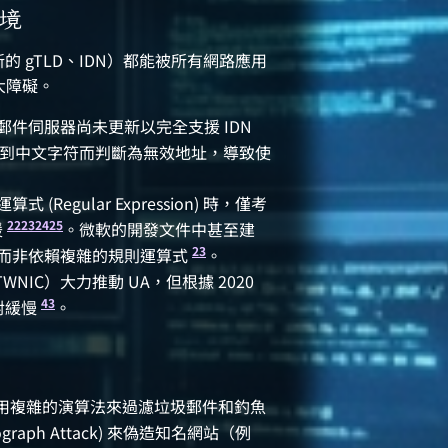
困境
新的 gTLD、IDN）都能被所有網路應用
大障礙。
件伺服器尚未更新以完全支援 IDN
到中文字符而判斷為無效地址，導致使
egular Expression) 時，僅考
22
23
24
25
援
。微軟的開發文件中甚至建
23
而非依賴複雜的規則運算式
。
WNIC）大力推動 UA，但根據 2020
4
3
對緩慢
。
k）採用複雜的演算法來過濾垃圾郵件和釣魚
aph Attack) 來偽造知名網站（例