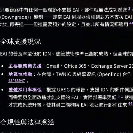
3
只要鏈路中有任何一個環節不支援 EAI，郵件就無法成功遞送
(Downgrade)」機制——即當 EAI 伺服器偵測到對方不支援 EA
4
地址再寄送——但這需要額外的設定，且並非所有情況都適用
全球支援現況
EAI 的普及率遠低於 IDN。儘管技術標準已趨於成熟，但全
：Gmail、Office 365、Exchange Serve
主要服務商支援
：在台灣，TWNIC 與網擎資訊 (Openfind)
地區性推動
45
46
39
47
。
：根據 UASG 的報告，支援 IDN 的郵件伺
整體採用率極低
3
而需要更全面改造才能支援的 EAI，實際部署率更低
。就連
4
4
才完成系統升級，使其員工能夠與 EAI 地址進行郵件往來
合規性與法律意涵