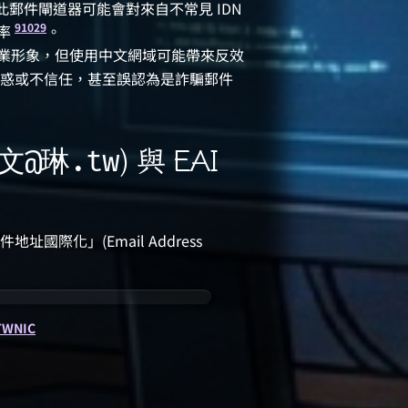
因此郵件閘道器可能會對來自不常見 IDN
9
10
29
率
。
業形象，但使用中文網域可能帶來反效
到困惑或不信任，甚至誤認為是詐騙郵件
文@琳.tw
) 與 EAI
際化」(Email Address
TWNIC