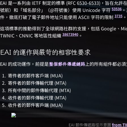
EAI 是一系列由 IETF 制定的標準 (RFC 6530-6533)
5
35
36
號前）和「域名部分」（@符號後）使用 Unicode 字符
。
37
35
件，徹底打破了電子郵件地址只能使用 ASCII 字符的限制
。
這項標準的推動得到了全球網路社群的支援，包括 Google、Micros
38
6
7
39
40
TWNIC、CNNIC 等地區性組織
。
EAI 的運作與嚴苛的相容性要求
EAI 的成功運作，前提是
上的所有組件都必須支
整個郵件傳遞鏈路
寄件者的郵件客戶端 (MUA)
寄件者的郵件傳輸代理 (MTA)
所有中間的郵件傳輸代理 (MTA)
收件者的郵件傳輸代理 (MTA)
收件者的郵件客戶端 (MUA)
EAI 郵件傳遞路徑示意圖
from T