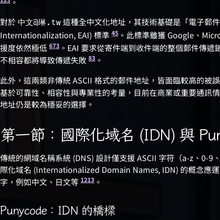
。
對於
這種全中文化地址，其技術基礎是「電子郵件地址國際
中文@琳.tw
4
5
Internationalization, EAI) 標準
。此標準雖獲 Google、Mi
6
7
3
援度依然極低
。EAI 要求從寄件端到收件端的整個郵件傳
8
3
不相容都將導致傳遞失敗
。
此外，這兩類非傳統 ASCII 格式的郵件地址，皆面臨較高的
基於可靠性、相容性與專業性的考量，目前在商業或重要通訊情境下
地址仍是較為穩妥的選擇。
第一節：國際化域名 (IDN) 與 Pun
傳統的網域名稱系統 (DNS) 設計僅支援 ASCII 字符（a-z、0-9
際化域名 (Internationalized Domain Names, ID
12
13
字，例如中文、日文等
。
Punycode：IDN 的橋樑