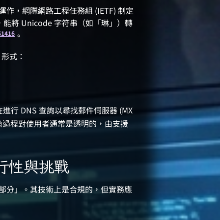
上運作，網際網路工程任務組 (IETF) 制定
，能將 Unicode 字符串（如「琳」）轉
5
14
16
。
e 形式：
行 DNS 查詢以尋找郵件伺服器 (MX
換過程對使用者通常是透明的，由支援
可行性與挑戰
N 域名部分」。其技術上是合規的，但實務應