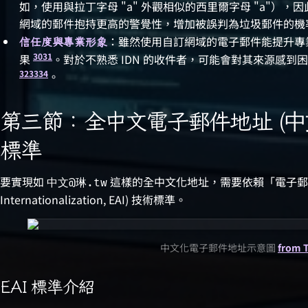
如，使用與拉丁字母 "a" 外觀相似的西里爾字母 "а"），
網域的郵件抱持更高的警覺性，增加被誤判為垃圾郵件的機
：雖然使用自訂網域的電子郵件能提升專
信任度與專業形象
30
31
果
。對於不熟悉 IDN 的收件者，可能會對其來源感
32
33
34
。
第三節：全中文電子郵件地址 (
中
標準
要實現如
這樣的全中文化地址，需要依賴「電子郵件地址國
中文@琳.tw
Internationalization, EAI) 技術標準。
中文化電子郵件地址示意圖
from 
EAI 標準介紹