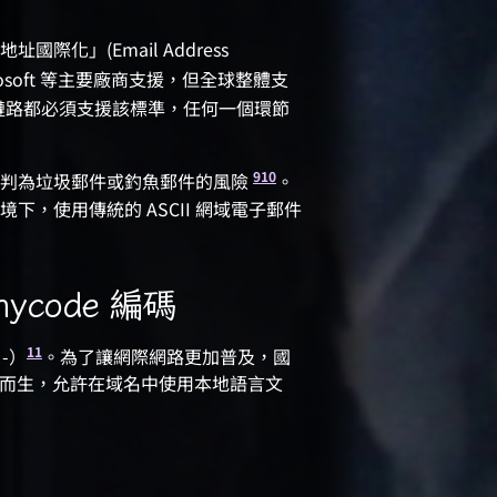
化」(Email Address
crosoft 等主要廠商支援，但全球整體支
遞鏈路都必須支援該標準，任何一個環節
9
10
被誤判為垃圾郵件或釣魚郵件的風險
。
，使用傳統的 ASCII 網域電子郵件
ycode 編碼
11
、-）
。為了讓網際網路更加普及，國
N) 的概念應運而生，允許在域名中使用本地語言文