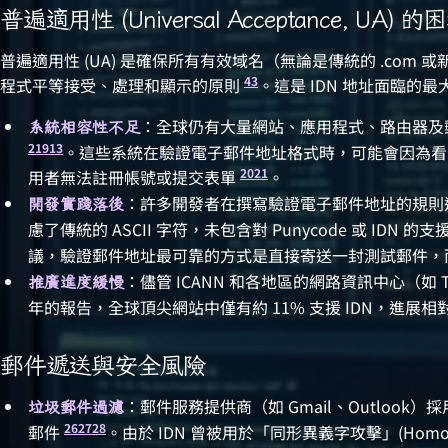
普遍適用性 (Universal Acceptance, UA) 的
普遍適用性 (UA) 是確保所有有效域名（無論是傳統的 .com 或
4
3
程式平等接受、處理和顯示的原則
。這是 IDN 地址面臨的最
：全球仍有大量網站、應用程式、路由器及郵
系統相容性不足
2
19
13
。這些系統在驗證電子郵件地址格式時，可能會因為看
20
21
用者無法註冊帳號或提交表單
。
：許多開發者在撰寫驗證電子郵件地址的規則運算式 (R
開發實踐落後
慮了傳統的 ASCII 字符，未包含對 Punycode 或 IDN 的支
議，驗證郵件地址最可靠的方式是直接寄送一封測試郵件，
：儘管 ICANN 和各地區的網路資訊中心（如 T
推廣進度緩慢
年的報告，全球頂尖網站中僅有約 11% 支援 IDN，進展相
郵件遞送與安全風險
：郵件服務提供商（如 Gmail、Outloo
垃圾郵件過濾
26
27
28
郵件
。由於 IDN 曾被用於「同形異義字攻擊」(Homogr