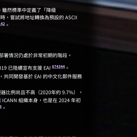
。雖然標準中定義了「降級
I 時，嘗試將地址轉換為預設的 ASCII
1
42
。
球的部署情況仍處於非常初期的階段。
6
7
43
44
r 2019 已陸續宣布支援 EAI
。
 合作，共同開發基於 EAI 的中文化郵件服務
服器比例尚且不高（2020年約 9.7%），
 ICANN 組織本身，也是在 2024 年初
8
。