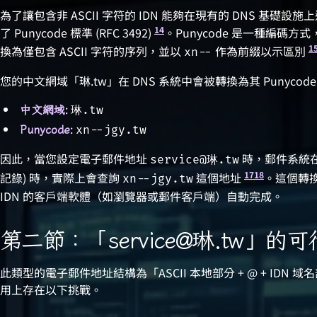
為了讓包含非 ASCII 字符的 IDN 能夠在現有的 DNS 基礎設施
14
了 Punycode 標準 (RFC 3492)
。Punycode 是一種編碼方式
1
換為僅包含 ASCII 字符的序列，並以
作為前綴以示區別
xn--
您的中文網域「琳.tw」在 DNS 系統中會被轉換為其 Punycod
:
中文網域
琳.tw
:
Punycode
xn--jgy.tw
因此，當您設定電子郵件地址
時，郵件系統在進
service@琳.tw
17
18
記錄) 時，實際上會查詢
這個地址
。這個轉
xn--jgy.tw
IDN 的客戶端軟體（如瀏覽器或郵件客戶端）自動完成。
第二節：「service@琳.tw」的
此類型的電子郵件地址結構為「ASCII 本地部分 + @ + ID
用上存在以下挑戰。