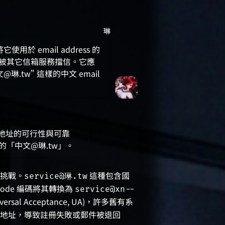
琳
於 email address 的
是否會被其它信箱服務擋信。它應
琳.tw" 這樣的中文 email
件地址的可行性與可靠
文的「中文@琳.tw」。
挑戰。
這種包含國
service@琳.tw
code 編碼將其轉換為
service@xn--
 Acceptance, UA)，許多舊有系
地址，導致註冊失敗或郵件被退回