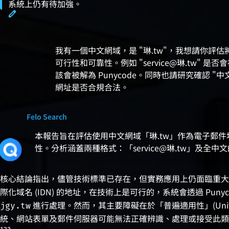
系統上仍有待加強。
我有一個中文網域，是 "琳.tw"，我想請你評估將它使用
可行性和可靠性。例如 "service@琳.tw" 
該會被解為 Punycode。同時也請研究確認 "中文@
網址是否合規合法。
Felo Search
本報告旨在評估使用中文網域「琳.tw」作為電子郵
性。分析涵蓋兩種格式：「service@琳.tw」及全中
核心結論指出，儘管技術標準已存在，但實務應用上仍面臨重大
際化域名 (IDN) 的地址，在技術上是可行的，系統會透過 Puny
進行處理。然而，其主要障礙在於「普遍適用性」(Universal
jgy.tw
統、網站表單及郵件伺服器可能無法正確辨識、處理或接受此類
1
2
3