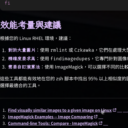
fi
效能考量與建議
根據您的 Linux RHEL 環境，建議：
：使用
或
，它們在處理大
對於大量圖片
rmlint
Czkawka
：使用
，它專門針對圖像
精確度要求高
findimagedupes
：使用 ImageMagick，可以選擇不同的比較
需要自訂演算法
這些工具都能有效地在您的 zsh 腳本中找出 95% 以上相似
選擇最適合的工具。
Find visually similar images to a given image on Linux
↩
↩
ImageMagick Examples -- Image Comparing
↩
Command-line Tools: Compare - ImageMagick
↩