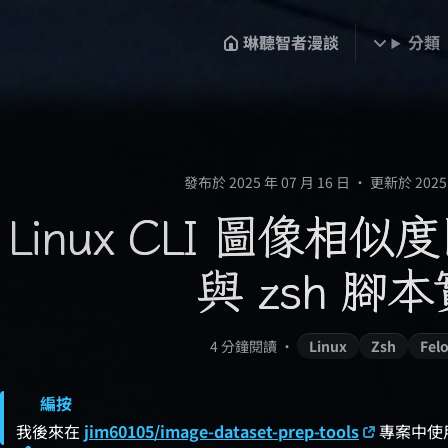
琳聽智者漫談
分類
發布於 2025 年 07 月 16 日
•
更新於 2025 
Linux CLI 圖像相
與 zsh 腳
4 分鐘閱讀
•
Linux
Zsh
Fel
我後來在
jim60105/image-dataset-prep-tools
專案中使