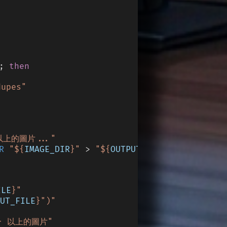
;
 then
upes"
以上的圖片..."
R
 "${
IMAGE_DIR
}"
 >
 "${
OUTPUT_FILE
}"
ILE
}"
UT_FILE
}")"
} 以上的圖片"