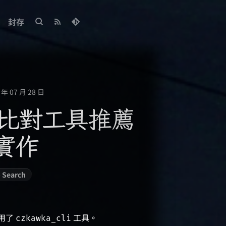
封存
年 07 月 28 日
似度比對工具推薦
本實作
o Search
用了
工具。
czkawka_cli