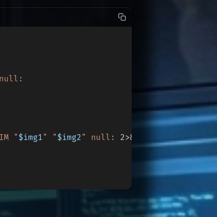
null:
IM "
$img1
" "
$img2
" null:
 2>&1)