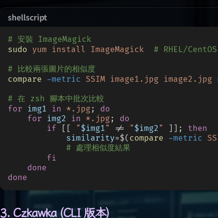
shellscript
# 安裝 ImageMagick
sudo
 yum install ImageMagick
  # RHEL/CentOS
# 比較兩張圖片的相似度
compare
 -metric
 SSIM image1.jpg image2.jpg 
# 在 zsh 腳本中批次比較
for
 img1
 in
 *.jpg
;
 do
    for
 img2
 in
 *.jpg
;
 do
        if
 [[
 "
$img1
"
 !=
 "
$img2
"
 ]];
 then
            similarity
=$(
compare
 -metric
 SS
            # 處理相似度結果
        fi
    done
done
3. Czkawka (CLI 版本)