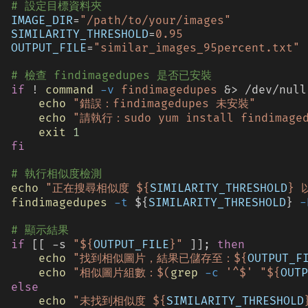
# 設定目標資料夾
IMAGE_DIR
=
"/path/to/your/images"
SIMILARITY_THRESHOLD
=
0.95
OUTPUT_FILE
=
"similar_images_95percent.txt"
# 檢查 findimagedupes 是否已安裝
if
 !
 command
 -v
 findimagedupes
 &> /dev/null
    echo
 "錯誤：findimagedupes 未安裝"
    echo
 "請執行：sudo yum install findimaged
    exit
 1
fi
# 執行相似度檢測
echo
 "正在搜尋相似度 ${
SIMILARITY_THRESHOLD
} 
findimagedupes
 -t
 ${
SIMILARITY_THRESHOLD
}
 -
# 顯示結果
if
 [[ -s
 "${
OUTPUT_FILE
}"
 ]];
 then
    echo
 "找到相似圖片，結果已儲存至：${
OUTPUT_F
    echo
 "相似圖片組數：$(
grep
 -c
 '^$' "${
OUTP
else
    echo
 "未找到相似度 ${
SIMILARITY_THRESHOLD