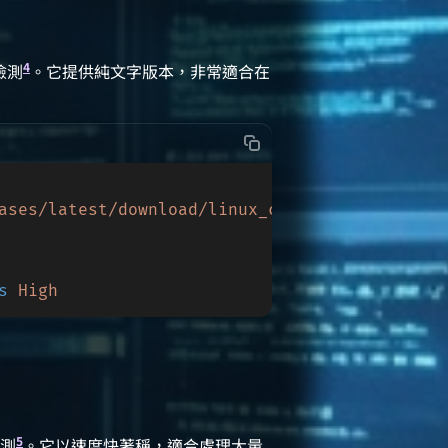
4
檢測
。它提供純文字版本，非常適合在
ases/latest/download/linux_czkawka_cli.tar.xz
s
 High
5
測
。它以速度快著稱，適合處理大量