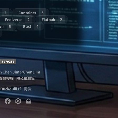
2
Container
5
Fediverse
2
Flatpak
2
on
5
Rust
4
im Chen
Jim@ChenJ.im
3 條款授權
|
隱私權政策
Duckquill
提供