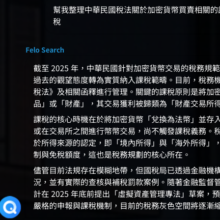
幫我整理中華民國稅法關於加密貨幣買賣相關的
稅
Felo Search
截至 2025 年，中華民國針對加密貨幣交易的稅務規
過去的觀望態度轉為實質納入課稅範疇。目前，稅務
稅法》及相關函釋進行管理。關鍵的課稅原則是將加
品」或「財產」，其交易獲利被歸類為「財產交易所
課稅的核心時機在於將加密貨幣「兌換為法幣」並存
或在交易所之間進行幣幣交易，尚不觸發課稅義務。
於所得來源的認定，即「境內所得」與「海外所得」
制與免稅額度，這也是稅務規劃的核心所在。
儘管目前法規存在模糊地帶，但國稅局已透過金融機
況，並有實際的查核與補稅罰款案例。隨著金融監督
計在 2025 年底前提出「虛擬資產管理專法」草案，
嚴格的申報與課稅機制，目前的稅務灰色空間將逐漸