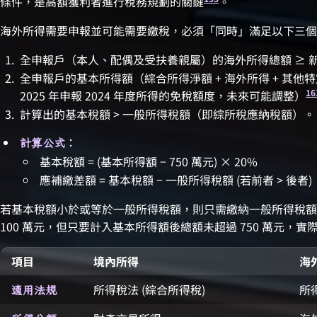
條件，是高額獲利者進行稅務規劃的關鍵
。
海外所得需要申報並可能需要繳稅，必須「同時」滿足以下三個
全申報戶（本人、配偶及受扶養親屬）的海外所得總額 ≥ 新台
全申報戶的基本所得額（綜合所得淨額 + 海外所得 + 其他特定
16
2025 年申報 2024 年度所得的免稅額度，未來可能調整）
計算出的基本稅額 > 一般所得稅額（即綜所稅應納稅額）。
：
計算公式
基本稅額 = (基本所得額 − 750 萬元) × 20%
應補繳差額 = 基本稅額 − 一般所得稅額 (若前者 > 後者)
若基本稅額小於或等於一般所得稅額，則只需繳納一般所得稅額
100 萬元，但只要計入基本所得額後總額未超過 750 萬元，
項目
境內所得
海
所得稅法 (綜合所得稅)
所
適用法規