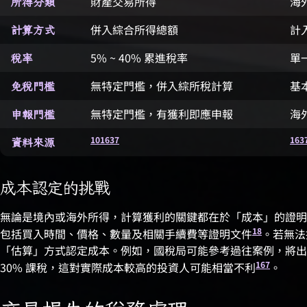
財產交易所得
海
所得分類
併入綜合所得總額
計
計算方式
5% ~ 40% 累進稅率
單
稅率
無特定門檻，併入綜所稅計算
基
免稅門檻
無特定門檻，有獲利即應申報
海外
申報門檻
10
16
3
7
16
3
資料來源
成本認定的挑戰
無論是境內或海外所得，計算獲利的關鍵都在於「成本」的證明
18
包括買入時間、價格、數量及相關手續費等證明文件
。若無法
「估算」方式認定成本。例如，國稅局可能參考過往案例，將出金
16
7
30% 課稅，這對實際成本較高的投資人可能相當不利
。