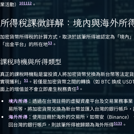
10
11
12
業活動）
。
所得稅課徵詳解：境內與海外所
加密貨幣所得稅的計算方式，取決於該筆所得被認定為「境內」
5
3
「出金平台」的所在地
。
課稅時機與所得類型
真正的課稅時機點是當投資人將加密貨幣兌換為新台幣等法定貨
5
1
實現獲利」
。若僅是加密貨幣之間的轉換（如 BTC 換成 U
5
面上的增值並不會立即產生稅務責任
。
：透過在台灣註冊的虛擬資產平台及交易業務事業（VAS
境內所得
易所等，將加密貨幣兌換為新台幣並匯入台灣的銀行帳戶，
：使用註冊於海外的交易所，如幣安（Binance）、
海外所得
5
13
3
回台灣的銀行帳戶，則該筆所得被歸類為海外所得
。