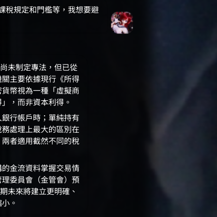
課稅規定和門檻等，我想要避
範尚未制定專法，但已從
機關主要依據現行《所得
密貨幣視為一種「虛擬商
得」，而非資本利得。
入銀行帳戶時；單純持有
稅務處理上最大的區別在
，兩者適用截然不同的稅
構的金流資料掌握交易情
管理委員會（金管會）預
預期未來將建立更明確、
縮小。