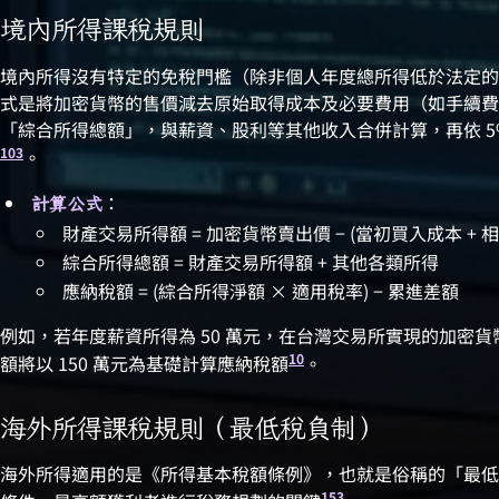
境內所得課稅規則
境內所得沒有特定的免稅門檻（除非個人年度總所得低於法定的
式是將加密貨幣的售價減去原始取得成本及必要費用（如手續費
「綜合所得總額」，與薪資、股利等其他收入合併計算，再依 5%
10
3
。
：
計算公式
財產交易所得額 = 加密貨幣賣出價 − (當初買入成本 + 
綜合所得總額 = 財產交易所得額 + 其他各類所得
應納稅額 = (綜合所得淨額 × 適用稅率) − 累進差額
例如，若年度薪資所得為 50 萬元，在台灣交易所實現的加密貨幣
10
額將以 150 萬元為基礎計算應納稅額
。
海外所得課稅規則（最低稅負制）
海外所得適用的是《所得基本稅額條例》，也就是俗稱的「最低
15
3