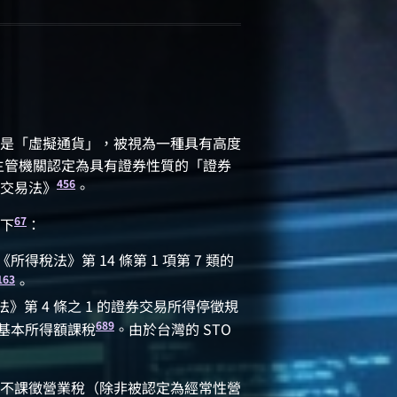
是「虛擬通貨」，被視為一種具有高度
主管機關認定為具有證券性質的「證券
4
5
6
券交易法》
。
6
7
下
：
稅法》第 14 條第 1 項第 7 類的
1
6
3
。
第 4 條之 1 的證券交易所得停徵規
6
8
9
基本所得額課稅
。由於台灣的 STO
不課徵營業稅（除非被認定為經常性營