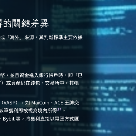
得的關鍵差異
或「海外」來源，其判斷標準主要依據
幣，並且資金進入銀行帳戶時，即「已
SDT）或資產仍在錢包、交易所中，其帳
P），如 MaiCoin、ACE 王牌交
3
7
該筆獲利即被視為境內所得
。
Bybit 等，將獲利直接以電匯方式匯