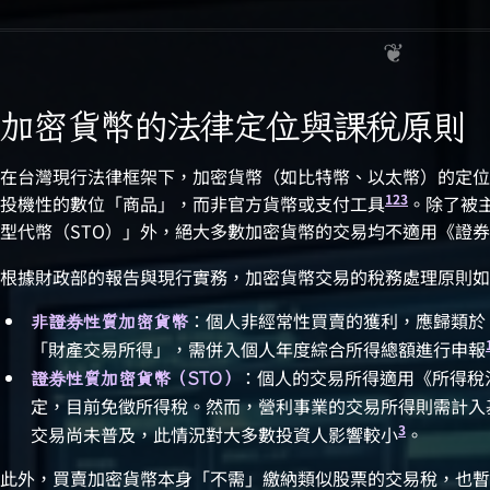
加密貨幣的法律定位與課稅原則
在台灣現行法律框架下，加密貨幣（如比特幣、以太幣）的定位
1
2
3
投機性的數位「商品」，而非官方貨幣或支付工具
。除了被
型代幣（STO）」外，絕大多數加密貨幣的交易均不適用《證
根據財政部的報告與現行實務，加密貨幣交易的稅務處理原則如
：個人非經常性買賣的獲利，應歸類於《所得
非證券性質加密貨幣
「財產交易所得」，需併入個人年度綜合所得總額進行申報
：個人的交易所得適用《所得稅法》
證券性質加密貨幣（STO）
定，目前免徵所得稅。然而，營利事業的交易所得則需計入
3
交易尚未普及，此情況對大多數投資人影響較小
。
此外，買賣加密貨幣本身「不需」繳納類似股票的交易稅，也暫