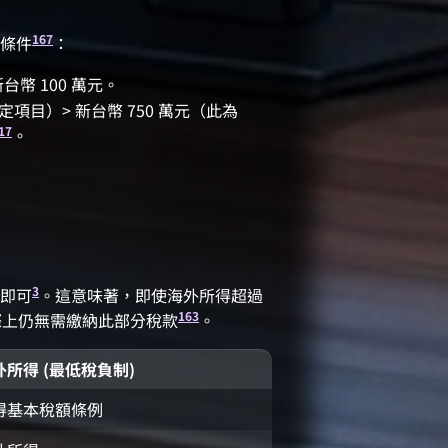
16
7
條件
：
幣 100 萬元。
項目）> 新台幣 750 萬元（此為
17
。
3
即可
。這意味著，即使海外所得超過
16
3
實際上仍無需繳納此部分稅款
。
外所得 (最低稅負制)
得基本稅額條例