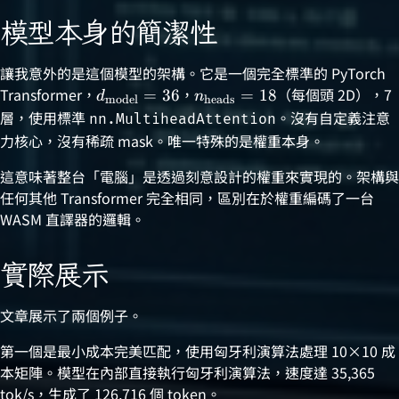
模型本身的簡潔性
讓我意外的是這個模型的架構。它是一個完全標準的 PyTorch
Transformer，
\relax
，
\relax
（每個頭 2D），7
=
36
=
18
d
n
model
heads
d_{\text{model}}
n_{\text{heads}}
層，使用標準
。沒有自定義注意
nn.MultiheadAttention
= 36
= 18
力核心，沒有稀疏 mask。唯一特殊的是權重本身。
這意味著整台「電腦」是透過刻意設計的權重來實現的。架構與
任何其他 Transformer 完全相同，區別在於權重編碼了一台
WASM 直譯器的邏輯。
實際展示
文章展示了兩個例子。
第一個是最小成本完美匹配，使用匈牙利演算法處理 10×10 成
本矩陣。模型在內部直接執行匈牙利演算法，速度達 35,365
tok/s，生成了 126,716 個 token。