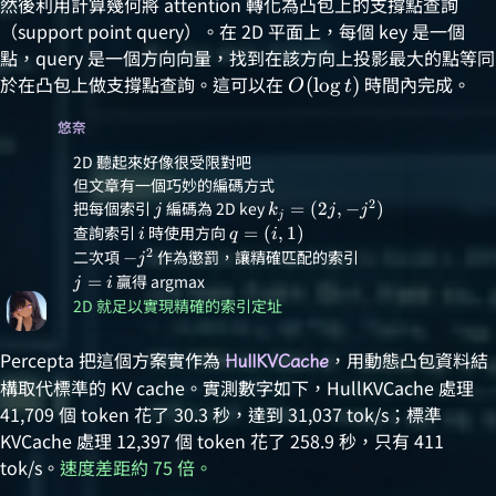
d_{\text{he
然後利用計算幾何將 attention 轉化為凸包上的支撐點查詢
= 2
（support point query）。在 2D 平面上，每個 key 是一個
點，query 是一個方向向量，找到在該方向上投影最大的點等同
於在凸包上做支撐點查詢。這可以在
\relax
時間內完成。
(
l
o
g
)
O
t
O(\log
悠奈
t)
2D 聽起來好像很受限對吧
但文章有一個巧妙的編碼方式
2
把每個索引
\relax
編碼為 2D key
\relax
=
(
2
,
−
)
j
k
j
j
j
j
k_j =
查詢索引
\relax
時使用方向
\relax
=
(
,
1
)
i
q
i
(2j, -
i
q = (i,
2
二次項
\relax
作為懲罰，讓精確匹配的索引
\relax
−
j
j^2)
1)
-j^2
j = i
贏得 argmax
=
j
i
2D 就足以實現精確的索引定址
Percepta 把這個方案實作為
，用動態凸包資料結
HullKVCache
構取代標準的 KV cache。實測數字如下，HullKVCache 處理
41,709 個 token 花了 30.3 秒，達到 31,037 tok/s；標準
KVCache 處理 12,397 個 token 花了 258.9 秒，只有 411
tok/s。
速度差距約 75 倍。