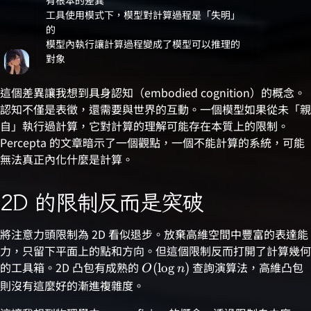
有根本的差異
工具使用模式下，模型對計算過程是「失明」
的
模型內執行讓計算過程變成了模型可以推理的
對象
這個差異讓我想到具身認知（embodied cognition）的概念。
認知不僅是表徵，還需要與世界的互動。一個模型如果從未「親
自」執行過計算，它對計算的理解可能存在本質上的限制。
Percepta 的文章暗示了一個觀點，一個不能計算的系統，可能
無法真正內化什麼是計算。
2D 的限制反而是突破
將注意力頭限制為 2D 看似退步。放棄高維空間中豐富的表達能
力，只留下平面上的點和方向。但這個限制反而打開了計算幾何
的工具箱。2D 凸包有成熟的
\relax
查詢演算法，高維凸包
(
l
o
g
)
O
n
O(\log
則沒有這麼好的漸進複雜度。
n)