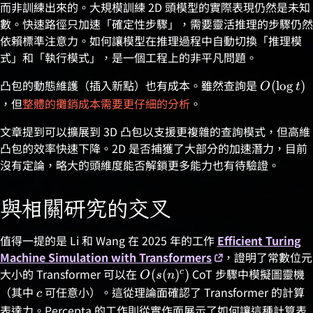
而非訓練出來的。大規模訓練 2D 頭模型的實際表現仍然是未知
數。快速路徑只加速「確定性步驟」，需要靈活推理的步驟仍然
依賴標準注意力。如何讓模型在推理過程中自動切換「推理模
式」和「執行模式」，是一個工程上的非平凡問題。
凸包的動態維護（插入新點）也有成本。雖然查詢是
\relax
(
l
o
g
)
O
t
O(\log
，但
整體的攤銷成本需要更仔細的分析
。
t)
文章提到可以擴展到 3D 凸包以支援更複雜的查詢模式，但高維
凸包的效率快速下降。2D 是否捕獲了大部分的加速潛力，目前
沒有定論，略大的頭維度能否解鎖更多能力也有待驗證。
與相關研究的交叉
值得一提的是 Li 和 Wang 在 2025 年的工作
Efficient Turing
Machine Simulation with Transformers
，證明了常數位元
大小的 Transformer 可以在
\relax
CoT 步驟中模擬圖靈機
c
(
(
)
)
O
s
n
O(s(n)^c)
（其中
\relax
可任意小）。這從理論面確認了 Transformer 的計算
c
c
表達力。Percepta 的工作則從實作面展示了如何讓這種計算表