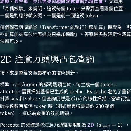
文章用
追蹤，其中每一步只需要回顧固定數量的先前位置。
「奇偶校驗」來說明，追蹤每個 token 只需要查看兩個位置，
一個是對應的輸入詞，一個是前一個追蹤 token。
這個觀察讓問題從「Transformer 能執行什麼計算」轉變為「哪
些計算能被高效地表達為只追加追蹤」。答案是多數確定性演算
法都可以。
2D 注意力頭與凸包查詢
接下來是整篇文章最核心的技術創新。
標準 Transformer 的解碼瓶頸在於，每生成一個 token，
attention 需要掃描整個已生成的 prefix。KV cache 避免了重新
計算 key 和 value，但查詢仍然是
\relax
的線性掃描。當執行追
(
)
O
t
O(t)
蹤長達數百萬個 token 時（例如解數獨需要約 230 萬個
token），這成為嚴重的效能瓶頸。
Percepta 的突破是將注意力頭維度限制為
（
\relax
），
=
2
2D
d
head