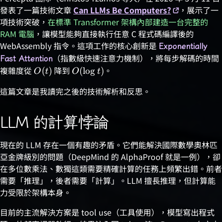
發表了一篇技術文章
Can LLMs Be Computers?
，展示了一
項技術突破，
在標準 Transformer 架構內部建造一台完整的
RAM 電腦
，讓模型能夠直接執行任意 C 程式碼編譯後的
WebAssembly 指令。這項工作的核心創新是
Exponentially
（指數級快速注意力機制），將每步解碼的時間
Fast Attention
複雜度從
\relax
降到
\relax
。
(
)
(
l
o
g
)
O
t
O
t
O(t)
O(\log
這篇文章是我讀完之後的技術解析和反思。
t)
LLM 的計算悖論
現在的 LLM 存在一個有趣的矛盾。它們能解決國際數學奧林匹
亞金牌級別的問題（DeepMind 的 AlphaProof 就是一例），卻
在多位數乘法、數獨這類需要精確計算的任務上頻繁出錯。前者
需要「推理」，後者需要「計算」。LLM 擅長推理，但計算能
力受限於架構本身。
目前的主流解決方案是 tool use（工具使用），模型寫出程式