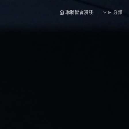
琳聽智者漫談
分類