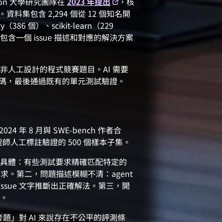
nceton 大學研究團隊在
2023 年提出
，核
。資料集包含 2,294 個從 12 個知名開
86 個）、scikit-learn（229
樣本包含一個 issue 描述和對應的解決方案
人工設計的程式競賽題目。AI 需要
程式碼，最後通過既有的單元測試驗證。
4 年 8 月與 SWE-bench 作者合
 工程師人工標註驗證的 500 個樣本子集。
具體：有些測試要求精確匹配特定的
到這個要求。第二，問題描述模糊不清：agent
 issue 文字推斷出正確解法。第三，開
。
題」對 AI 來說存在不公平的評測條