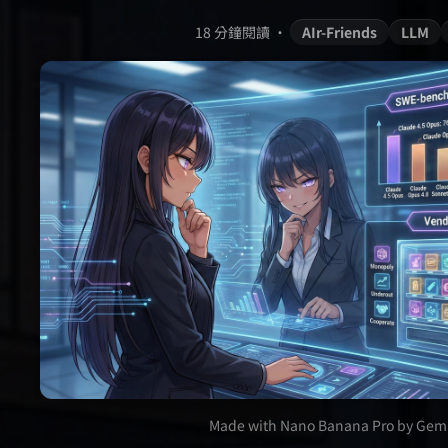
18 分鐘閱讀
•
AIr-Friends
LLM
Made with Nano Banana Pro by Gemi