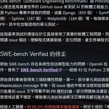
SWE-bench（Software Engineering Benchmark）由 Pri
心理念是用真實世界的 GitHub issue 來測試 AI 的軟體工程能力
源 Python 專案中提取的問題，涵蓋 Django（850 個）、SymPy（3
個）、Sphinx（187 個）、Matplotlib（184 個）等。每個
PR，其中包含驗證用的單元測試。
這個基準測試的價值在於它直接使用了真實的軟體工程問題，而非
閱讀 issue 描述、理解程式碼庫脈絡、定位問題、產生修補
SWE-bench Verified 的修正
原始 SWE-bench 存在系統性低估模型能力的問題。OpenAI 在 202
作，發布了
SWE-bench Verified
——經過 93 位 Python
原始資料集被發現有三個結構性問題。第一，部分單元測試過度
deprecation message 字串，但 issue 描述中根本沒提
只能看到 issue 文字而看不到 PR 裡的討論，部分問題無法僅從
發環境設置不穩定，導致單元測試無論解法正確與否都可能失敗
經過人工篩選，
約 68.3% 的原始樣本被過濾掉
。將近七成的「考