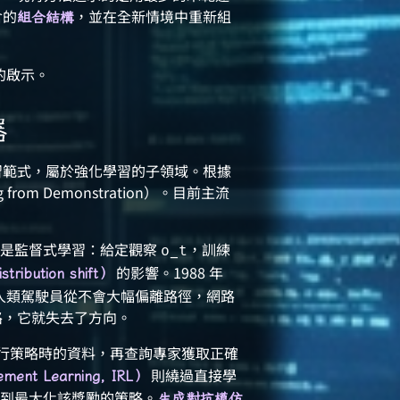
含的
，並在全新情境中重新組
組合結構
的啟示。
器
學習範式，屬於強化學習的子領域。根據
rom Demonstration）。目前主流
是監督式學習：給定觀察
，訓練
o_t
的影響。1988 年
ibution shift）
人類駕駛員從不會大幅偏離路徑，網路
的路，它就失去了方向。
 執行策略時的資料，再查詢專家獲取正確
則繞過直接學
ent Learning, IRL）
到最大化該獎勵的策略。
生成對抗模仿