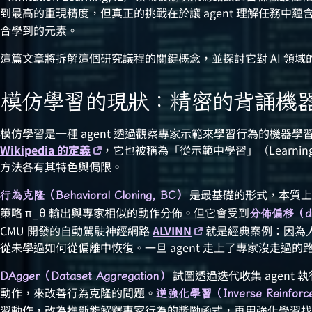
到最高的重現精度，但真正的挑戰在於讓 agent 理解任務中蘊
合學到的元素。
這篇文章將拆解這個研究議程的關鍵概念，並探討它對 AI 領域
模仿學習的現狀：精密的背誦機
模仿學習是一種 agent 透過觀察專家示範來學習行為的機器
Wikipedia 的定義
，它也被稱為「從示範中學習」（Learning f
方法各有其特色與侷限。
是最基礎的形式，本質上
行為克隆（Behavioral Cloning, BC）
策略
輸出與專家相似的動作分佈。但它會受到
π_θ
分佈偏移（distr
CMU 開發的自動駕駛神經網路
ALVINN
就是經典案例：因為
從未學過如何從偏離中恢復。一旦 agent 走上了專家沒走過
試圖透過迭代收集 agent
DAgger（Dataset Aggregation）
動作，來改善行為克隆的問題。
逆強化學習（Inverse Reinforcem
習動作，改為推斷能解釋專家行為的獎勵函式，再用強化學習找