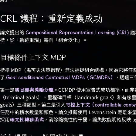
CRL 議程：重新定義成功
論文提出的
議
Compositional Representation Learning (CRL)
標，從「軌跡重現」轉向「組合泛化」。
目標條件上下文 MDP
標準 MDP（馬可夫決策過程）無法捕捉組合結構，因為它將任務
了
，透過三
Goal-conditioned Contextual MDPs（GCMDPs）
第一是
。GCMDP 使用宣告式成功標準，而
將目標與獎勵分離
（terminal goals）、里程碑目標（landmark goals）和有序里
goals）三種類型。第二是引入
可控上下文（controllable conte
任務中的積木數量和顏色。論文推薦使用 Levenshtein 距
採用
，消除隨機性的干擾，讓失敗能明確反映 ag
確定性轉移函式