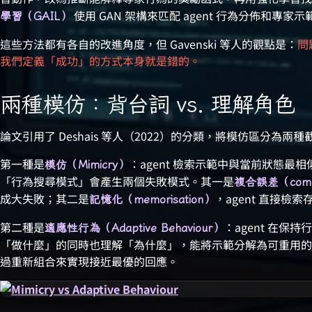
使用 GAN 架構來匹配 agent 行為分佈和專家
學習（GAIL）
這些方法都有各自的改進角度，但 Gavenski 等人的觀點是：
問
我們定義「成功」的方式本身就是錯的。
兩種模仿：背台詞 vs. 理解角色
論文引用了 Deshais 等人（2022）的分類，將模仿區分為兩
第一種是
：agent 檢索示範中與當前狀態最
模仿（Mimicry）
「行為搜尋模式」會產生兩個失敗模式。其一是
複合誤差（compo
成大失敗；其二是
，agent 直接
記憶化（memorisation）
第二種是
：agent 在
適應性行為（Adaptive Behaviour）
「做什麼」的同時也理解「為什麼」，能將示範分解為可重用的基元（
過重新組合來實現接近最優的回應。