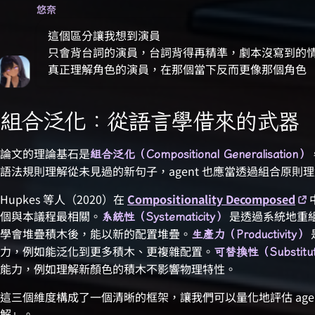
悠奈
這個區分讓我想到演員
只會背台詞的演員，台詞背得再精準，劇本沒寫到的
真正理解角色的演員，在那個當下反而更像那個角色
組合泛化：從語言學借來的武器
論文的理論基石是
組合泛化（Compositional Generalisation）
語法規則理解從未見過的新句子，agent 也應當透過組合原則
Hupkes 等人（2020）在
Compositionality Decomposed
個與本議程最相關。
是透過系統地重
系統性（Systematicity）
學會堆疊積木後，能以新的配置堆疊。
生產力（Productivity）
力，例如能泛化到更多積木、更複雜配置。
可替換性（Substituti
能力，例如理解新顏色的積木不影響物理特性。
這三個維度構成了一個清晰的框架，讓我們可以量化地評估 age
解」。