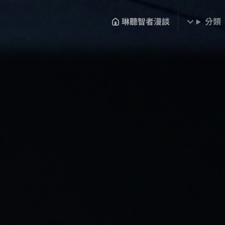
琳聽智者漫談
分類